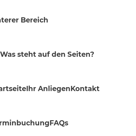
terer Bereich
Was steht auf den Seiten?
artseite
Ihr Anliegen
Kontakt
rminbuchung
FAQs