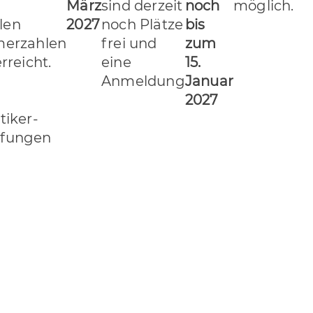
März
sind derzeit
noch
möglich.
len
2027
noch Plätze
bis
merzahlen
frei und
zum
erreicht.
eine
15.
Anmeldung
Januar
2027
tiker-
üfungen