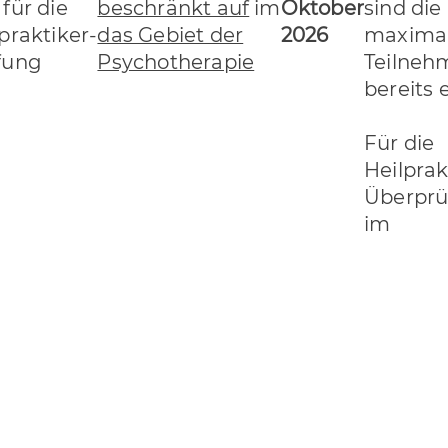
für die
beschränkt auf
im
Oktober
sind die
praktiker-
das Gebiet der
2026
maxima
fung
Psychotherapie
Teilneh
bereits 
Für die
Heilprak
Überpr
im