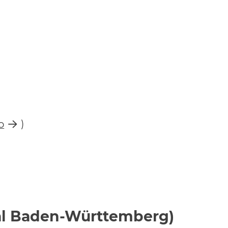
)
o
tal Baden-Württemberg)