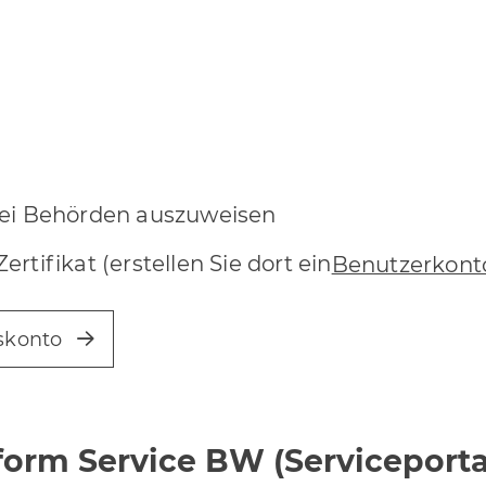
bei Behörden auszuweisen
tifikat (erstellen Sie dort ein
Benutzerkont
skonto
tform Service BW (Servicepor