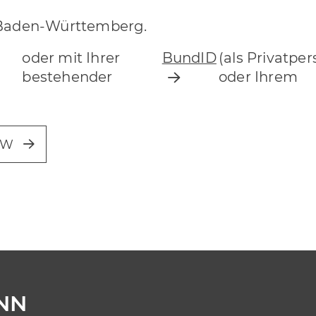
n Baden-Württemberg.
oder mit Ihrer
BundID
(als Privatper
bestehender
oder Ihrem
BW
NN