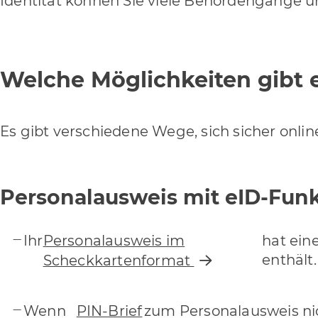
Identität können Sie viele Behördengänge u
Welche Möglichkeiten gibt 
Es gibt verschiedene Wege, sich sicher onli
Personalausweis mit eID-Funk
Ihr
Personalausweis im
hat ein
enthält.
Scheckkartenformat
Wenn
PIN-Brief
zum Personalausweis nic